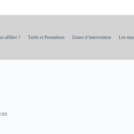
i affûter ?
Tarifs et Prestations
Zones d’intervention
Les man
3h30